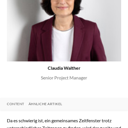
Claudia Walther
Senior Project Manager
CONTENT
ÄHNLICHE ARTIKEL
CONTENT
​Da es schwierig ist, ein gemeinsames Zeitfenster trotz
unterschiedlicher Zeitzonen zu finden, wird der zweite und