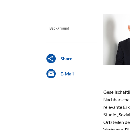
Background
Share
E-Mail
Gesellschaftl
Nachbarschaf
relevante Erk
Studie „Sozi
Ortsteilen de
Vorhaben. Die