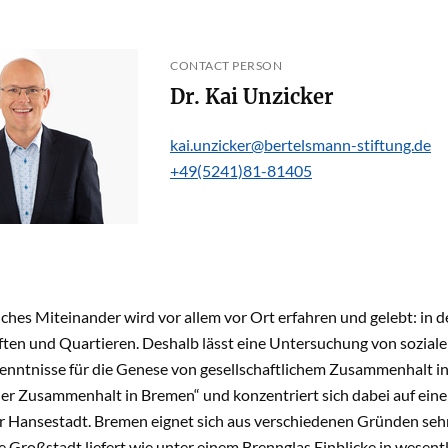
CONTACT PERSON
Dr. Kai Unzicker
kai.unzicker@bertelsmann-stiftung.de
+49(5241)81-81405
iches Miteinander wird vor allem vor Ort erfahren und gelebt: in
ten und Quartieren. Deshalb lässt eine Untersuchung von soziale
enntnisse für die Genese von gesellschaftlichem Zusammenhalt ins
aler Zusammenhalt in Bremen“ und konzentriert sich dabei auf ei
r Hansestadt. Bremen eignet sich aus verschiedenen Gründen sehr
 Großstadt liefert wie unter einem Brennglas Einblicke in wesentl