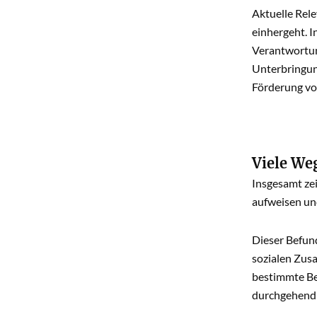
Aktuelle Rel
einhergeht. 
Verantwortung
Unterbringung
Förderung vo
Viele We
Insgesamt zei
aufweisen un
Dieser Befund
sozialen Zus
bestimmte Be
durchgehend 