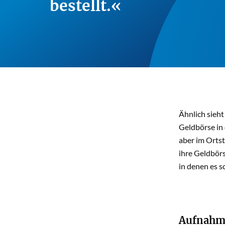
bestellt.
Ähnlich sieht
Geldbörse in 
aber im Ortst
ihre Geldbörs
in denen es 
Aufnahme