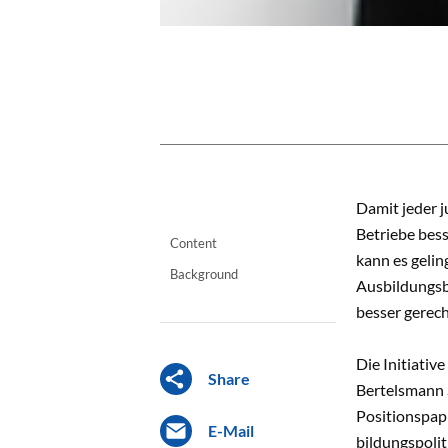
CONTENT
Damit jeder 
Betriebe bes
Content
kann es gelin
Background
Ausbildungsb
besser gerec
Die Initiativ
Share
Bertelsmann S
Positionspapi
E-Mail
bildungspoli