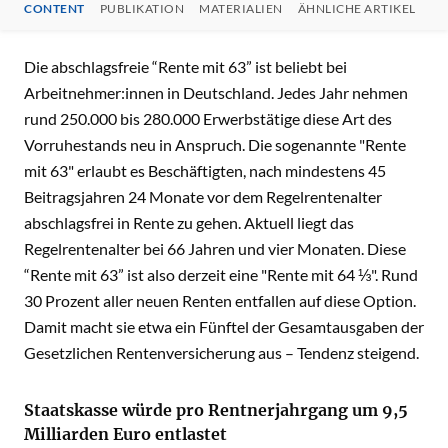
CONTENT
PUBLIKATION
MATERIALIEN
ÄHNLICHE ARTIKEL
B
CONTENT
Die abschlagsfreie “Rente mit 63” ist beliebt bei
Arbeitnehmer:innen in Deutschland. Jedes Jahr nehmen
rund 250.000 bis 280.000 Erwerbstätige diese Art des
Vorruhestands neu in Anspruch. Die sogenannte "Rente
mit 63" erlaubt es Beschäftigten, nach mindestens 45
Beitragsjahren 24 Monate vor dem Regelrentenalter
abschlagsfrei in Rente zu gehen. Aktuell liegt das
Regelrentenalter bei 66 Jahren und vier Monaten. Diese
“Rente mit 63” ist also derzeit eine "Rente mit 64 ⅓". Rund
30 Prozent aller neuen Renten entfallen auf diese Option.
Damit macht sie etwa ein Fünftel der Gesamtausgaben der
Gesetzlichen Rentenversicherung aus – Tendenz steigend.
Staatskasse würde pro Rentnerjahrgang um 9,5
Milliarden Euro entlastet