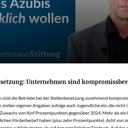
esetzung: Unternehmen sind kompromissbere
 sind die Betriebe bei der Stellenbesetzung zunehmend kompromis
stellen eigenen Angaben zufolge auch Jugendliche ein, die nicht
 Zuwachs von fünf Prozentpunkten gegenüber 2024. Mehr als ein D
eblichen Förderbedarf haben (plus zehn Prozentpunkte). Acht von
eniger auf Schulnoten als auf den persönlichen Eindruck. Auf der