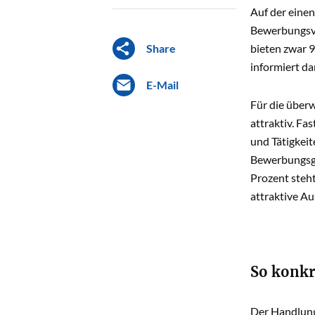
Auf der eine
Bewerbungsve
Share
bieten zwar 9
informiert da
E-Mail
Für die über
attraktiv. Fa
und Tätigkeit
Bewerbungsge
Prozent steht
attraktive A
So konkr
Der Handlung