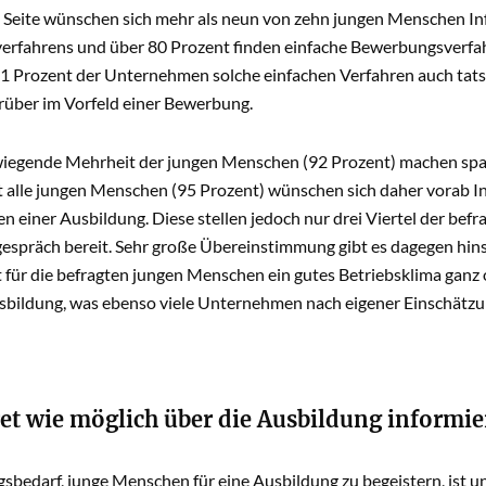
n Seite wünschen sich mehr als neun von zehn jungen Menschen I
rfahrens und über 80 Prozent finden einfache Bewerbungsverfahre
1 Prozent der Unternehmen solche einfachen Verfahren auch tatsäc
rüber im Vorfeld einer Bewerbung.
wiegende Mehrheit der jungen Menschen (92 Prozent) machen sp
st alle jungen Menschen (95 Prozent) wünschen sich daher vorab I
en einer Ausbildung. Diese stellen jedoch nur drei Viertel der b
spräch bereit. Sehr große Übereinstimmung gibt es dagegen hinsi
 für die befragten jungen Menschen ein gutes Betriebsklima ganz 
usbildung, was ebenso viele Unternehmen nach eigener Einschätzu
et wie möglich über die Ausbildung informi
sbedarf, junge Menschen für eine Ausbildung zu begeistern, ist u