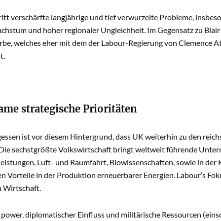
tt verschärfte langjährige und tief verwurzelte Probleme, insbe
chstum und hoher regionaler Ungleichheit. Im Gegensatz zu Blair 
 Erbe, welches eher mit dem der Labour-Regierung von Clemence A
t.
me strategische Prioritäten
gessen ist vor diesem Hintergrund, dass UK weiterhin zu den reic
 Die sechstgrößte Volkswirtschaft bringt weltweit führende Unte
eistungen, Luft- und Raumfahrt, Biowissenschaften, sowie in der 
 Vorteile in der Produktion erneuerbarer Energien. Labour’s Fok
n Wirtschaft.
t power, diplomatischer Einfluss und militärische Ressourcen (eins