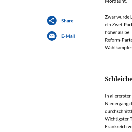
Mordaunt.
Zwar wurde La
Share
ein Zwei-Par
höher als bei
E-Mail
Reform-Partei
Wahlkampfes
Schleich
In allererste
Niedergang de
durchschnittl
Wichtigster T
Frankreich ve