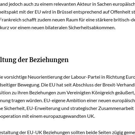
and jedoch auch zu einem relevanten Akteur in Sachen europäisch
eitspakt mit der EU wird in Brüssel entsprechend auf Offenheit s
Frankreich schafft zudem neuen Raum für eine stärkere britisch-d
 kurz vor einem neuen bilateralen Sicherheitsabkommen.
ltung der Beziehungen
 vorsichtige Neuorientierung der Labour-Partei in Richtung Europ
dseitiger Bewegung. Die EU hat seit Abschluss der Brexit-Verhan
sition zu ihren Beziehungen zum Vereinigten Königreich geäußert
nung tragen würden. EU-eigene Ambition einer neuen europäische
he Sicherheit, EU-Erweiterung und strategischer Zusammenarbeit m
ooperation mit einem europazugewandten UK.
estaltung der EU-UK Beziehungen sollten beide Seiten zügig gemei