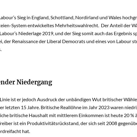
bour’s Sieg in England, Schottland, Nordirland und Wales hochgra
teien-System entwickeltes Mehrheitswahlrecht. Der Anteil der Wä
 Labour’s Niederlage 2019, und der Sieg somit auch das Ergebnis s
, der Renaissance der Liberal Democrats und eines von Labour st
.
ender Niedergang
r Linie ist er jedoch Ausdruck der unbändigen Wut britischer Wähl
r letzten 15 Jahre. Britische Reallöhne im Jahr 2023 waren niedri
iche britische Haushalt mit mittlerem Einkommen ist heute 20 % 
reiber ist ein Produktivitätsrückstand, der sich seit 2008 gegen
rdreifacht hat.