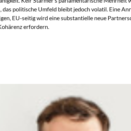
ähigkeit. Keir Starmer’s parlamentarische Mehrheit
, das politische Umfeld bleibt jedoch volatil. Eine 
lgen, EU-seitig wird eine substantielle neue Partnersc
 Kohärenz erfordern.