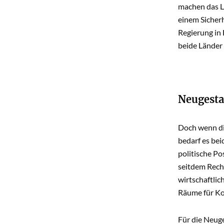
machen das L
einem Sicherh
Regierung in 
beide Länder
Neugesta
Doch wenn die
bedarf es bei
politische Po
seitdem Rech
wirtschaftlic
Räume für K
Für die Neug