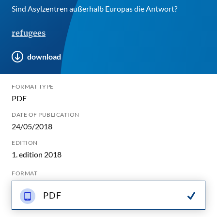
Sind Asylzentren außerhalb Europas die Antwort?
refugees
download
FORMAT TYPE
PDF
DATE OF PUBLICATION
24/05/2018
EDITION
1. edition 2018
FORMAT
PDF