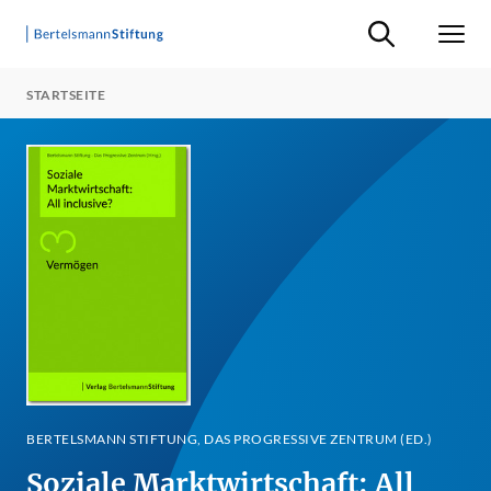
Suche ein-/ausb
Men
STARTSEITE
BERTELSMANN STIFTUNG, DAS PROGRESSIVE ZENTRUM (ED.)
Soziale Marktwirtschaft: All