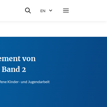
Suche ein-/ausblenden
Menü
EN
Sprachwahl ein-/ausblenden
gement von
- Band 2
fene Kinder- und Jugendarbeit