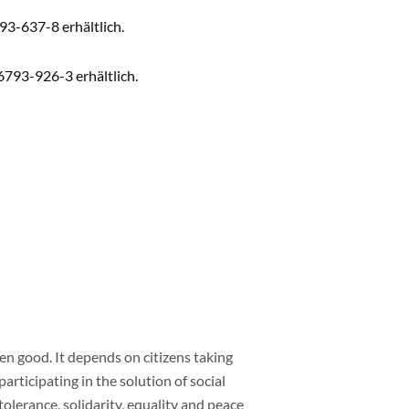
3-637-8 erhältlich.
793-926-3 erhältlich.
ven good. It depends on citizens taking
rticipating in the solution of social
lerance, solidarity, equality and peace