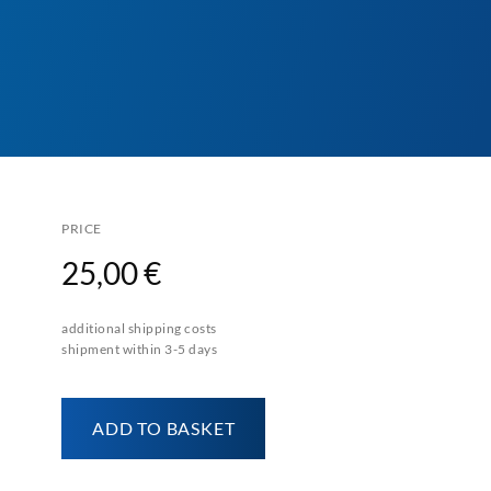
PRICE
25,00 €
additional shipping costs
shipment within 3-5 days
ADD TO BASKET