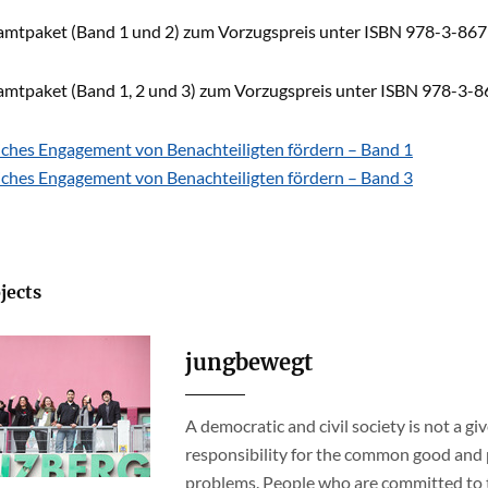
amtpaket (Band 1 und 2) zum Vorzugspreis unter ISBN 978-3-8679
amtpaket (Band 1, 2 und 3) zum Vorzugspreis unter ISBN 978-3-86
liches Engagement von Benachteiligten fördern – Band 1
liches Engagement von Benachteiligten fördern – Band 3
jects
jungbewegt
A democratic and civil society is not a gi
responsibility for the common good and pa
problems. People who are committed to to