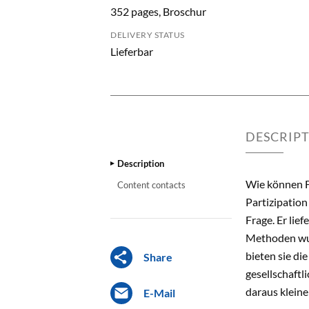
352 pages, Broschur
DELIVERY STATUS
Lieferbar
DESCRIP
Description
Wie können F
Content contacts
Partizipatio
Frage. Er lie
Methoden wur
bieten sie d
Share
gesellschaftl
daraus kleine
E-Mail