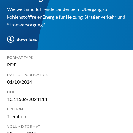
Wie weit sind führende Länder beim Übergang zu
kohlenstofffreier Energie für Heizung, Straßenverkehr und
Stromversorgung?
download
FORMAT TYPE
PDF
DATE OF PUBLICATION
01/10/2024
DOI
10.11586/2024114
EDITION
1. edition
VOLUME/FORMAT