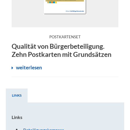
:
POSTKARTENSET
Die Qualitätsgrundsätze für Bürgerbeteiligung können S
Qualität von Bürgerbeteiligung.
Zehn Postkarten mit Grundsätzen
weiterlesen
LINKS
Links
Links
Beteiligungskompass