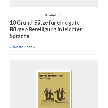
:
BROSCHÜRE
Zur Qualität von Bürgerbeteiligung gehört auch, an die
10 Grund-Sätze für eine gute
Bürger-Beteiligung in leichter
Sprache
weiterlesen