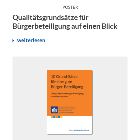
:
POSTER
Das Poster hilft dabei, die Qualität von Bürgerbeteiligu
Qualitätsgrundsätze für
Bürgerbeteiligung auf einen Blick
weiterlesen