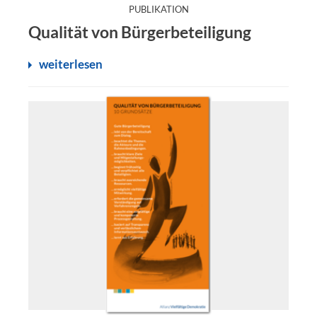
:
PUBLIKATION
Planen Sie einen Bürgerbeteiligungsprozess? Dann achten
Qualität von Bürgerbeteiligung
weiterlesen