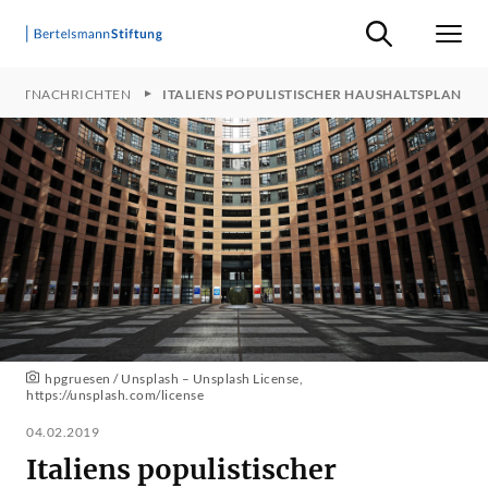
Suche ein-/ausb
Men
JEKTNACHRICHTEN
ITALIENS POPULISTISCHER HAUSHALTSPLAN
hpgruesen / Unsplash – Unsplash License,
https://unsplash.com/license
04.02.2019
Italiens populistischer