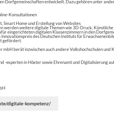
n Dorfgemeinschaften entwickelt. Dazu gehören unter ande
line-Konsultationen
ität, Smart Home und Erstellung von Websites
en werden weitere digitale Themen wie 3D-Druck, Künstliche I
afür eingerichteten digitalen Klassenzimmern in den Dorfgem
Innovationspreis des Deutschen Instituts für Erwachsenenb
t gefördert.
ter mbH berät inzwischen auch andere Volkshochschulen und K
nd -experten in Höxter sowie Ehrenamt und Digitalisierung a
mbH
kte/digitale-kompetenz/