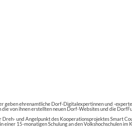
xter geben ehrenamtliche Dorf-Digitalexpertinnen und -expert
 die von ihnen erstellten neuen Dorf-Websites und die DorfFu
er Dreh- und Angelpunkt des Kooperationsprojektes Smart Cou
 in einer 15-monatigen Schulung an den Volkshochschulen im K