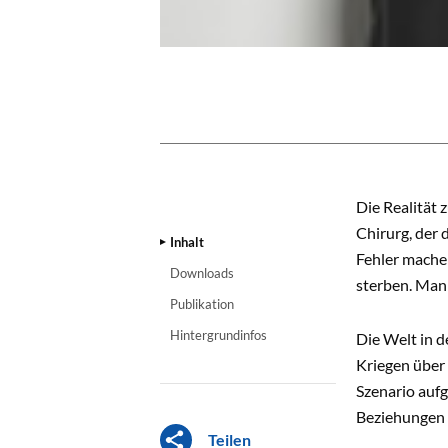
INHALT
Die Realität 
Chirurg, der 
Inhalt
Fehler mache 
Downloads
sterben. Man 
Publikation
Hintergrundinfos
Die Welt in d
Kriegen über
Szenario aufg
Beziehungen 
Teilen