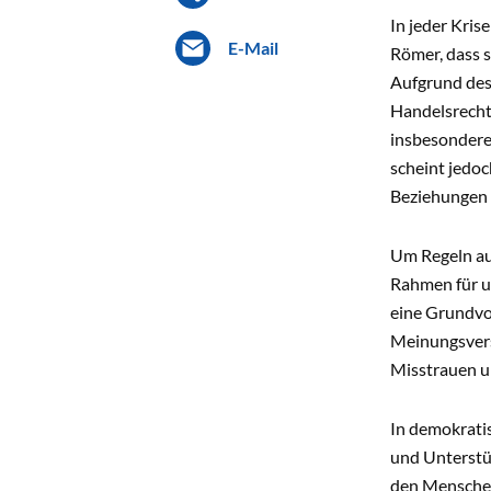
In jeder Kris
E-Mail
Römer, dass s
Aufgrund des
Handelsrecht 
insbesondere 
scheint jedoc
Beziehungen 
Um Regeln auf
Rahmen für u
eine Grundvor
Meinungsvers
Misstrauen u
In demokratis
und Unterstü
den Menschen 