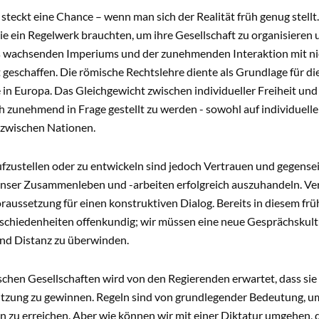
e steckt eine Chance – wenn man sich der Realität früh genug stell
ie ein Regelwerk brauchten, um ihre Gesellschaft zu organisieren 
 wachsenden Imperiums und der zunehmenden Interaktion mit ni
geschaffen. Die römische Rechtslehre diente als Grundlage für di
in Europa. Das Gleichgewicht zwischen individueller Freiheit und
h zunehmend in Frage gestellt zu werden - sowohl auf individueller
zwischen Nationen.
zustellen oder zu entwickeln sind jedoch Vertrauen und gegenseit
nser Zusammenleben und -arbeiten erfolgreich auszuhandeln. Ver
aussetzung für einen konstruktiven Dialog. Bereits in diesem fr
chiedenheiten offenkundig; wir müssen eine neue Gesprächskultu
nd Distanz zu überwinden.
chen Gesellschaften wird von den Regierenden erwartet, dass sie
tzung zu gewinnen. Regeln sind von grundlegender Bedeutung, u
zu erreichen. Aber wie können wir mit einer Diktatur umgehen, d