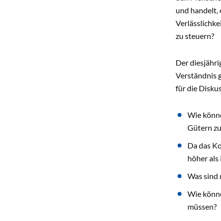
und handelt, 
Verlässlichk
zu steuern?
Der diesjähri
Verständnis 
für die Disku
Wie könne
Gütern zu
Da das Ko
höher als 
Was sind 
Wie könne
müssen?