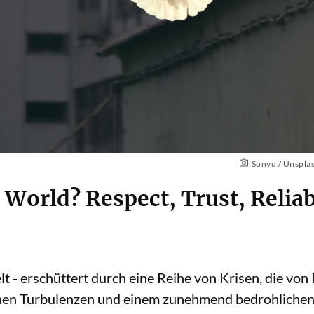
Sunyu / Unsplas
 World? Respect, Trust, Reliab
lt - erschüttert durch eine Reihe von Krisen, die von
ichen Turbulenzen und einem zunehmend bedrohlichen