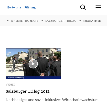
Suche ein-/ausb
Men
ITE
UNSERE PROJEKTE
SALZBURGER TRILOG
MEDIATHEK
VIDEO
Salzburger Trilog 2012
Nachhaltiges und sozial inklusives Wirtschaftswachstum