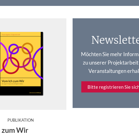
Newslett
Möchten Sie mehr Inform
zu unserer Projektarbeit
Veranstaltungen erhal
Bitte registrieren Sie sich
:
PUBLIKATION
h das Engagement der fünfundzwanzig neuen Wirkt-Siegel-Proj
ratgeber bietet eine Reflexionshilfe und gibt Handlungsempfe
 zum Wir