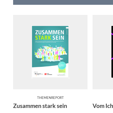
:
THEMENREPORT
In das Modell des Bonding-Bridging-Linking kann auc
Der Praxis
Zusammen stark sein
Vom Ich