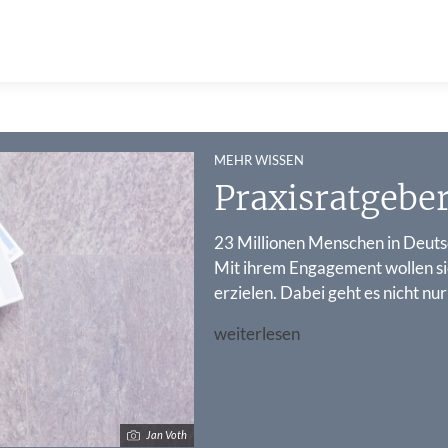
:
MEHR WISSEN
Praxisratgeber
23 Millionen Menschen in Deuts
Mit ihrem Engagement wollen si
erzielen. Dabei geht es nicht n
weiterlesen
Jan Voth