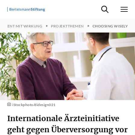
Suche ein-/ausb
Men
PATIENT MIT WIRKUNG
PROJEKTTHEMEN
CHOOSING WISELY
iStockphoto/didesign021
Internationale Ärzteinitiative
geht gegen Überversorgung vor