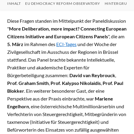
INHALT
EU DEMOCRACY REFORM OBSERVATORY
HINTERGRUND
INHALT
Diese Fragen standen im Mittelpunkt der Paneldiskussion
"
More Deliberation, more impact?
Connecting European
Citizens Initiative and European Citizens Panels
", die am
5.
März
im Rahmen des
ECI-Tages
und der Woche der
Zivilgesellschaft im Ausschuss der Regionen in Brüssel
stattfand. Das Panel brachte bekannte Intellektuelle,
Praktiker und akademische Experten für
Bürgerbeteiligung zusammen:
David van Reybrouck
,
Prof. Graham Smith
,
Prof. Kalypso Nikolaidis
,
Prof. Paul
Blokker
. Ein weiterer besonderer Gast, der eine
Perspektive aus der Praxis einbrachte, war
Marlene
Engelhorn
, eine österreichische Multimillionärserbin und
Verfechterin von Steuergerechtigkeit, Mitbegründerin von
taxmenow (Initiative für Steuergerechtigkeit) und
Befürworterin des Einsatzes von zufällig ausgewählten