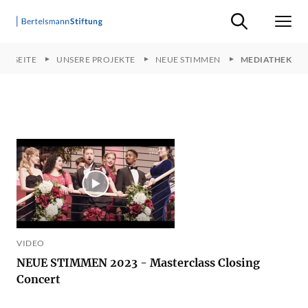
Suche ein-/ausb
Men
ARTSEITE
UNSERE PROJEKTE
NEUE STIMMEN
MEDIATHEK
VIDEO
NEUE STIMMEN 2023 - Masterclass Closing
Concert