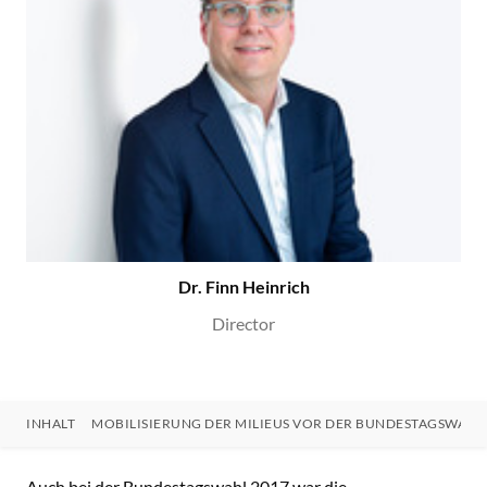
Dr. Finn Heinrich
Director
INHALT
MOBILISIERUNG DER MILIEUS VOR DER BUNDESTAGSWAHL 
INHALT
Auch bei der Bundestagswahl 2017 war die