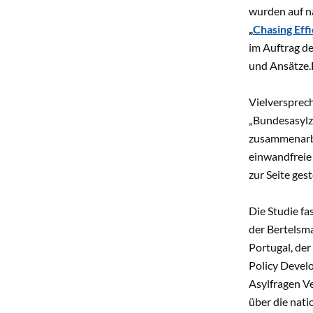
wurden auf na
„
Chasing Eff
im Auftrag d
und Ansätze.
Vielversprech
„Bundesasylze
zusammenarbe
einwandfreie 
zur Seite geste
Die Studie fas
der Bertelsma
Portugal, de
Policy Devel
Asylfragen V
über die nat