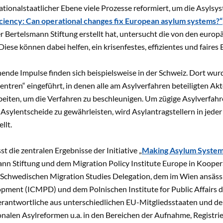
tionalstaatlicher Ebene viele Prozesse reformiert, um die Asylsyst
iciency: Can operational changes fix European asylum systems?“
er Bertelsmann Stiftung erstellt hat, untersucht die von den eu
Diese können dabei helfen, ein krisenfestes, effizientes und faire
ende Impulse finden sich beispielsweise in der Schweiz. Dort wur
ntren“ eingeführt, in denen alle am Asylverfahren beteiligten Akt
iten, um die Verfahren zu beschleunigen. Um zügige Asylverfahren
Asylentscheide zu gewährleisten, wird Asylantragstellern in jede
llt.
st die zentralen Ergebnisse der Initiative „
Making Asylum System
nn Stiftung und dem Migration Policy Institute Europe in Koopera
r Schwedischen Migration Studies Delegation, dem im Wien ansässi
opment (ICMPD) und dem Polnischen Institute for Public Affairs 
erantwortliche aus unterschiedlichen EU-Mitgliedsstaaten und d
ionalen Asylreformen u.a. in den Bereichen der Aufnahme, Registr