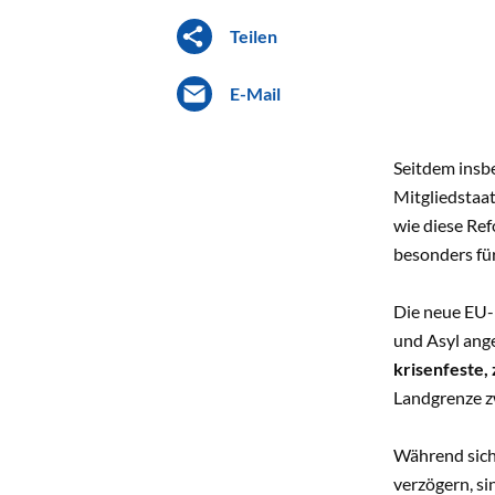
Teilen
E-Mail
Seitdem insb
Mitgliedstaa
wie diese Ref
besonders für
Die neue EU-
und Asyl ange
krisenfeste,
Landgrenze z
Während sich
verzögern, si