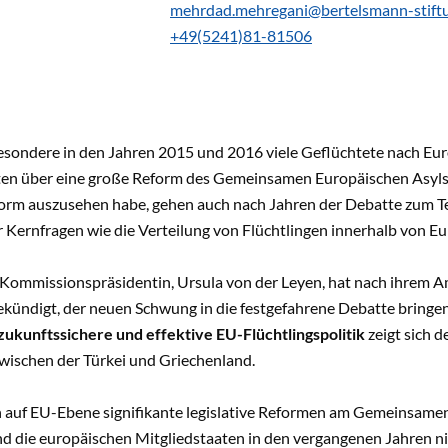
mehrdad.mehregani@bertelsmann-stift
+49(5241)81-81506
esondere in den Jahren 2015 und 2016 viele Geflüchtete nach Eur
ten über eine große Reform des Gemeinsamen Europäischen Asyls
orm auszusehen habe, gehen auch nach Jahren der Debatte zum Tei
 Kernfragen wie die Verteilung von Flüchtlingen innerhalb von Eu
Kommissionspräsidentin, Ursula von der Leyen, hat nach ihrem Am
kündigt, der neuen Schwung in die festgefahrene Debatte bringen 
 zukunftssichere und effektive EU-Flüchtlingspolitik
zeigt sich 
wischen der Türkei und Griechenland.
 auf EU-Ebene signifikante legislative Reformen am Gemeinsame
nd die europäischen Mitgliedstaaten in den vergangenen Jahren ni