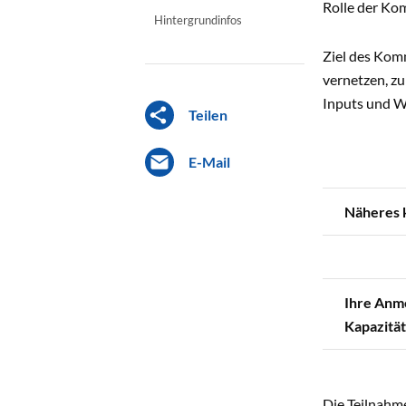
Rolle der Ko
Hintergrundinfos
Ziel des Kom
vernetzen, z
Inputs und W
Teilen
E-Mail
Näheres k
Ihre Anme
Kapazität
Die Teilnahm