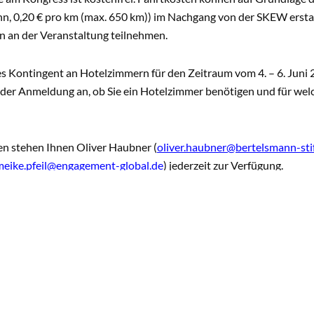
n, 0,20 € pro km (max. 650 km)) im Nachgang von der SKEW erst
n an der Veranstaltung teilnehmen.
s Kontingent an Hotelzimmern für den Zeitraum vom 4. – 6. Juni 202
 der Anmeldung an, ob Sie ein Hotelzimmer benötigen und für welch
en stehen Ihnen Oliver Haubner (
oliver.haubner@bertelsmann-sti
meike.pfeil@engagement-global.de
) jederzeit zur Verfügung.
s auf Sie!
RUNDINFOS