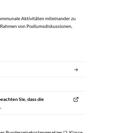
kommunale Aktivitäten miteinander zu
im Rahmen von Podiumsdiskussionen,
eachten Sie, dass die
.
des Bundesreisekostengesetzes (2. Klasse