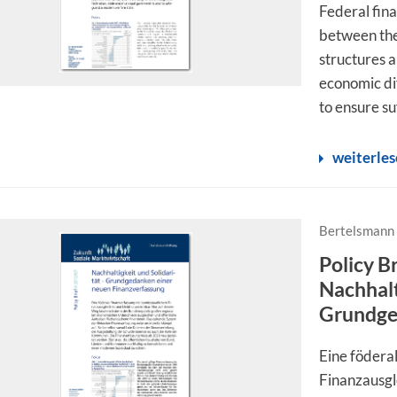
Federal fina
between the 
structures a
economic dif
to ensure suf
weiterle
Bertelsmann 
Policy B
Nachhalt
Grundge
Eine födera
Finanzausgl