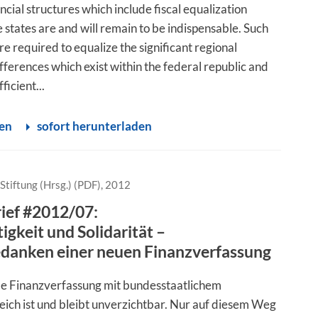
ncial structures which include fiscal equalization
states are and will remain to be indispensable. Such
re required to equalize the significant regional
ferences which exist within the federal republic and
ficient...
sen
sofort herunterladen
Stiftung (Hrsg.) (PDF), 2012
rief #2012/07:
igkeit und Solidarität –
danken einer neuen Finanzverfassung
le Finanzverfassung mit bundesstaatlichem
eich ist und bleibt unverzichtbar. Nur auf diesem Weg