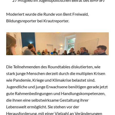
27 Mitglied im Jugendpolitischen Beirat des BMFSFJ
Moderiert wurde die Runde von Bent Freiwald,
Bildungsreporter bei Krautreporter.
Die Teilnehmenden des Roundtables diskutierten, wie
stark junge Menschen derzeit durch die multiplen Krisen
wie Pandemie, Kriege und Klimakrise belastet sind.
Jugendliche und junge Erwachsene benötigen gerade jetzt
gute Rahmenbedingungen und Handlungskompetenzen,
Das Progressive Zentrum
die ihnen eine selbstwirksame Gestaltung ihrer
Lebenswelt ermöglicht. Sie stehen vor der
Herausforderung, mit einer Vielzahl an Veränderungen