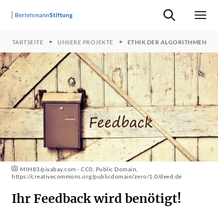
Suche ein-/ausb
Men
STARTSEITE
UNSERE PROJEKTE
ETHIK DER ALGORITHMEN
MIH83/pixabay.com - CC0, Public Domain,
https://creativecommons.org/publicdomain/zero/1.0/deed.de
Ihr Feedback wird benötigt!