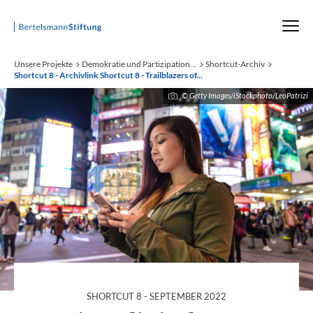
Startseite
Unsere Projekte
Demokratie und Partizipation...
Shortcut-Archiv
Shortcut 8 - Archivlink
Shortcut 8 - Trailblazers of...
© Getty Images/iStockphoto/LeoPatrizi
SHORTCUT 8 - SEPTEMBER 2022