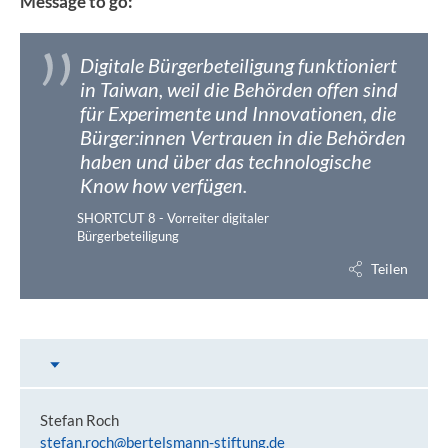
Message to go:
Digitale Bürgerbeteiligung funktioniert
in Taiwan, weil die Behörden offen sind
für Experimente und Innovationen, die
Bürger:innen Vertrauen in die Behörden
haben und über das technologische
Know how verfügen.
SHORTCUT 8 - Vorreiter digitaler
Bürgerbeteiligung
Teilen
Inhalt auswählen
Autoren
Stefan Roch
stefan.roch@bertelsmann-stiftung.de