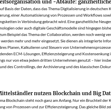
eitsorganisation und -Abläufe: ganzheitliche
 auf Basis der Daten, dass das Thema Digitalisierung in deutschen 
igerung, einer Automatisierung von Prozessen und Workflows sowi
gsketten in Verbindung gebracht wird. Eine ganzheitliche Neuges
hnologien oder auch digitale Geschäftsmodelle sind hingegen bishe
zum Beispiel das Thema der Collaboration, werden noch wenig ver
werden mehr und mehr eingesetzt. Sie dienen als integrierte Inf
inäres Planen, Kalkulieren und Steuern von Unternehmensprozessen
rdenden ECM-Lösungen, Effizienzsteigerung und Kostensenkung
ings nur von etwa jedem dritten Unternehmen genutzt – hier insb
und des Controllings, der Archivierung und des klassischen Do
ittelständler nutzen Blockchain und Big Dat
ma Blockchain steht noch ganz am Anfang. Nur ein Bruchteil der K
ung von Prozessen und zur Effizienzsteigerung. Das gleiche Bild zei