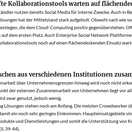
fte Kollaborationstools warten auf flächend
tändler nutzen bereits Social Media für interne Zwecke. Auch in B
sungen hat der Mittelstand stark aufgeholt. Obwohl nach wie vor
 gestiegen, die dem Cloud-Computing positiv gegenüberstehen. 
 auf dem ersten Platz. Auch Enterprise Social Network Plattform
ollaborationstools noch auf einen flächendeckenden Einsatz wart
chen aus verschiedenen Institutionen zus
arbeit über Unternehmensgrenzen hinweg wird noch nicht erkennb
nkt der externen Zusammenarbeit von Unternehmen liegt vor al
rd zwar genutzt, jedoch wenig.
 Lösungen stehen noch am Anfang. Die meisten Crowdworker üben
damit ein noch sehr geringes Einkommen. Haupteinsatzgebiete sin
rodukte und Dienstleistungen und somit die Unterstützung von 
(S. 39-44).