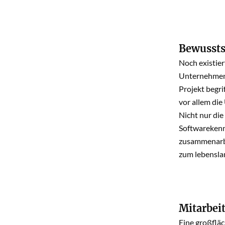
Bewussts
Noch existier
Unternehmen b
Projekt begri
vor allem di
Nicht nur die
Softwarekennt
zusammenarbei
zum lebenslan
Mitarbei
Eine großflä