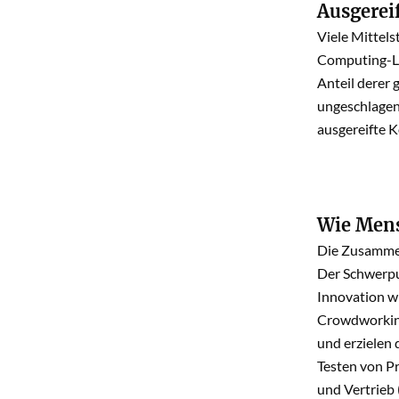
Ausgerei
Viele Mittels
Computing-Lö
Anteil derer
ungeschlagen
ausgereifte K
Wie Mens
Die Zusammen
Der Schwerpu
Innovation wi
Crowdworking
und erzielen 
Testen von P
und Vertrieb 