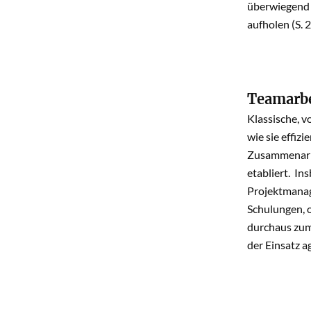
überwiegend 
aufholen (S. 
Teamarbe
Klassische, v
wie sie effiz
Zusammenarbe
etabliert. I
Projektmanage
Schulungen, o
durchaus zum
der Einsatz a