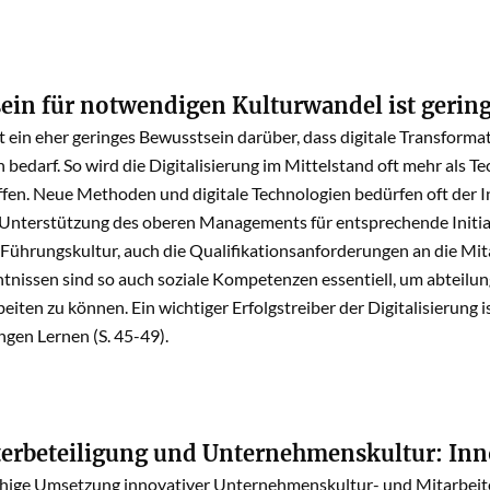
ein für notwendigen Kulturwandel ist gerin
t ein eher geringes Bewusstsein darüber, dass digitale Transform
edarf. So wird die Digitalisierung im Mittelstand oft mehr als Tec
ffen. Neue Methoden und digitale Technologien bedürfen oft der Ini
e Unterstützung des oberen Managements für entsprechende Initia
 Führungskultur, auch die Qualifikationsanforderungen an die Mi
nissen sind so auch soziale Kompetenzen essentiell, um abteilun
ten zu können. Ein wichtiger Erfolgstreiber der Digitalisierung is
gen Lernen (S. 45-49).
terbeteiligung und Unternehmenskultur: In
chige Umsetzung innovativer Unternehmenskultur- und Mitarbeiter