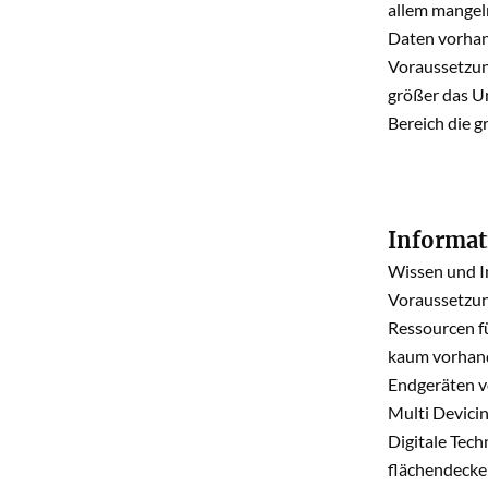
allem mangel
Daten vorhand
Voraussetzung
größer das Un
Bereich die gr
Informat
Wissen und I
Voraussetzun
Ressourcen f
kaum vorhande
Endgeräten v
Multi Devici
Digitale Tech
flächendecken