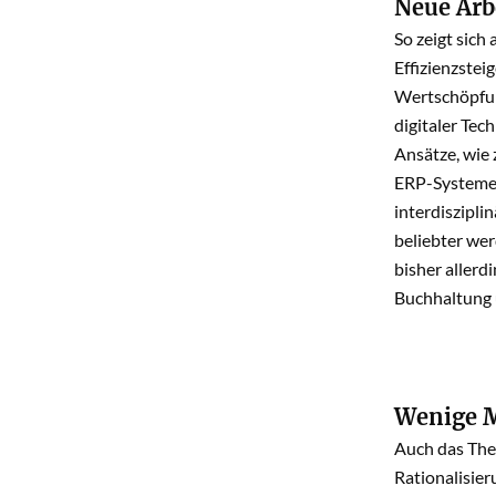
Neue Arb
So zeigt sich
Effizienzste
Wertschöpfun
digitaler Tec
Ansätze, wie 
ERP-Systeme 
interdiszipl
beliebter we
bisher allerd
Buchhaltung 
Wenige M
Auch das The
Rationalisier