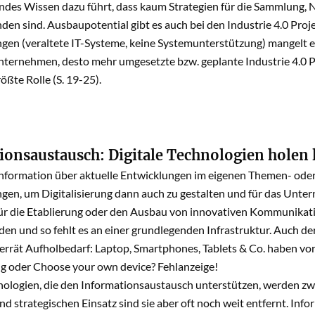
ndes Wissen dazu führt, dass kaum Strategien für die Sammlung, 
en sind. Ausbaupotential gibt es auch bei den Industrie 4.0 Pro
en (veraltete IT-Systeme, keine Systemunterstützung) mangelt es 
ternehmen, desto mehr umgesetzte bzw. geplante Industrie 4.0 Pro
ößte Rolle (S. 19-25).
ionsaustausch: Digitale Technologien holen
nformation über aktuelle Entwicklungen im eigenen Themen- oder
gen, um Digitalisierung dann auch zu gestalten und für das Unter
ür die Etablierung oder den Ausbau von innovativen Kommunik
n und so fehlt es an einer grundlegenden Infrastruktur. Auch der 
errät Aufholbedarf: Laptop, Smartphones, Tablets & Co. haben vo
ng oder Choose your own device? Fehlanzeige!
nologien, die den Informationsaustausch unterstützen, werden zw
d strategischen Einsatz sind sie aber oft noch weit entfernt. Info