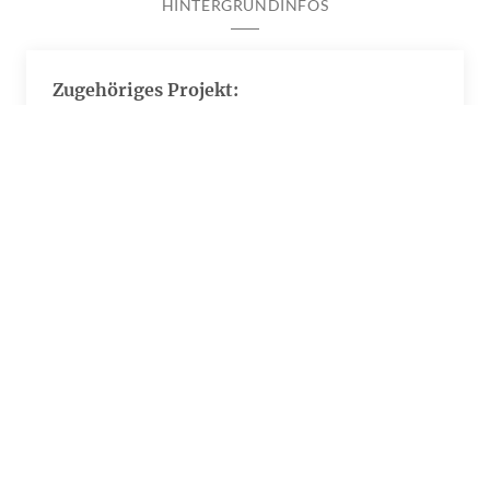
HINTERGRUNDINFOS
Zugehöriges Projekt:
Arbeitsbedingungen und Zusammenarbeit im
Gesundheitswesen
Impressum