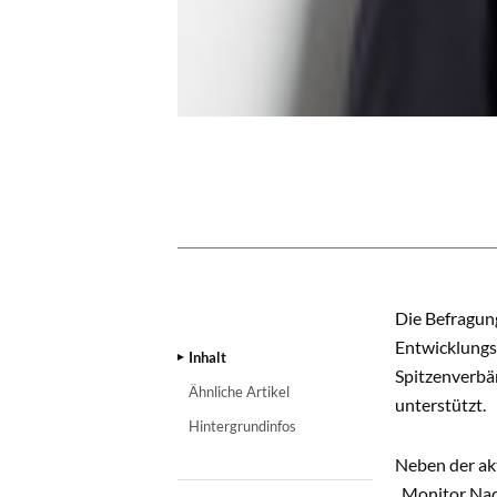
INHALT
Die Befragung
Entwicklungs
Inhalt
Spitzenverbä
Ähnliche Artikel
unterstützt.
Hintergrundinfos
Neben der ak
„Monitor Nac