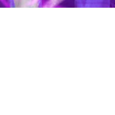
ces: Räume für Begegnung, Empowerment und gesellsc