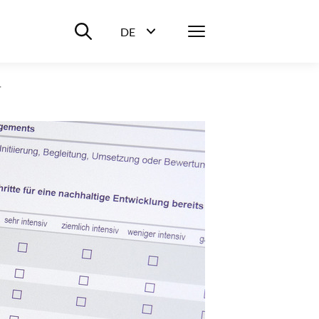
Suche ein-/ausblenden
Menü
DE
Sprachwahl ein-/ausblenden