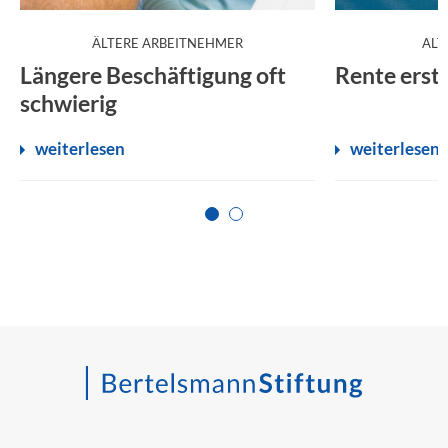
:
ÄLTERE ARBEITNEHMER
ALT
Längere Beschäftigung oft
Rente erst 
schwierig
weiterlesen
weiterlesen
Zur Seite 1
Zur Seite 2