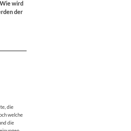
 Wie wird
erden der
te, die
och welche
und die
Meinungen