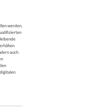
llen werden,
ualifizierten
bleibende
 erhöhen
ndern auch
en
 den
digitalen