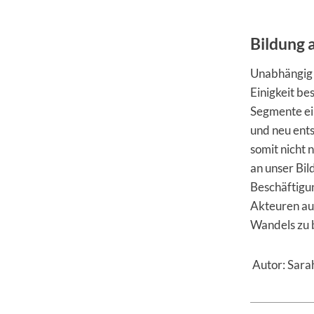
Bildung 
Unabhängig 
Einigkeit be
Segmente ei
und neu ent
somit nicht 
an unser Bil
Beschäftigu
Akteuren aus
Wandels zu 
Autor: Sara