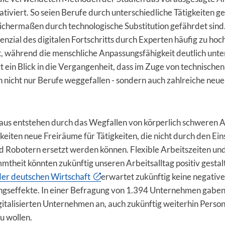
ativiert. So seien Berufe durch unterschiedliche Tätigkeiten ge
leichermaßen durch technologische Substitution gefährdet sin
enzial des digitalen Fortschritts durch Experten häufig zu hoc
, während die menschliche Anpassungsfähigkeit deutlich unte
gt ein Blick in die Vergangenheit, dass im Zuge von technischen
 nicht nur Berufe weggefallen - sondern auch zahlreiche neu
aus entstehen durch das Wegfallen von körperlich schweren 
keiten neue Freiräume für Tätigkeiten, die nicht durch den Ein
d Robotern ersetzt werden können. Flexible Arbeitszeiten un
mtheit könnten zukünftig unseren Arbeitsalltag positiv gestal
 der deutschen Wirtschaft
erwartet zukünftig keine negativ
ngseffekte. In einer Befragung von 1.394 Unternehmen gaben
gitalisierten Unternehmen an, auch zukünftig weiterhin Person
u wollen.