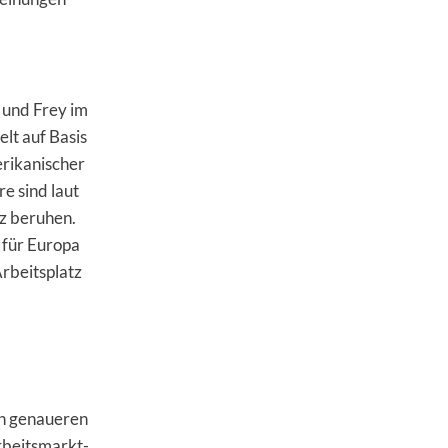
 und Frey im
lt auf Basis
rikanischer
e sind laut
nz beruhen.
 für Europa
rbeitsplatz
en genaueren
rbeitsmarkt-