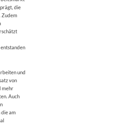
prägt, die
d. Zudem
h
rschätzt
e entstanden
Arbeiten und
satz von
d mehr
ten. Auch
en
 die am
al