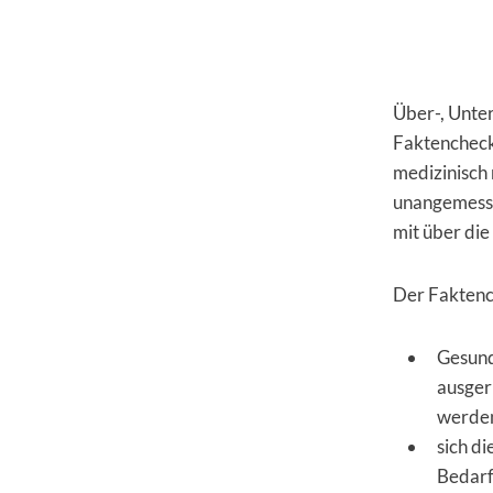
Über-, Unte
Faktencheck 
medizinisch 
unangemesse
mit über die
Der Faktench
Gesund
ausger
werde
sich d
Bedarf