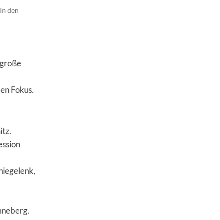
 in den
 große
den Fokus.
itz.
ession
niegelenk,
nneberg.