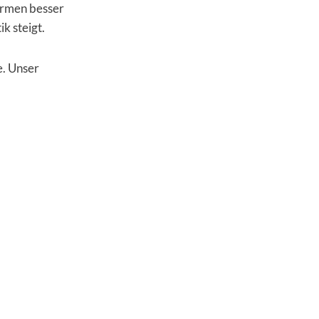
ormen besser
k steigt.
e. Unser