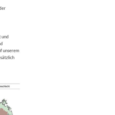
der
t und
nd
uf unserem
sätzlich