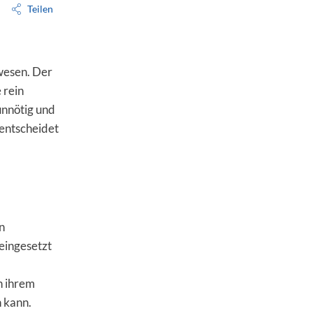
Teilen
wesen. Der
 rein
unnötig und
entscheidet
n
eingesetzt
n ihrem
 kann.