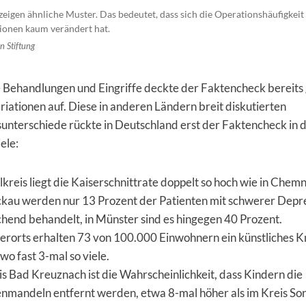
zeigen ähnliche Muster. Das bedeutet, dass sich die Operationshäufigkeit
ionen kaum verändert hat.
n Stiftung
 Behandlungen und Eingriffe deckte der Faktencheck bereits
riationen auf. Diese in anderen Ländern breit diskutierten
unterschiede rückte in Deutschland erst der Faktencheck in 
ele:
lkreis liegt die Kaiserschnittrate doppelt so hoch wie in Chemn
ckau werden nur 13 Prozent der Patienten mit schwerer Depr
chend behandelt, in Münster sind es hingegen 40 Prozent.
rorts erhalten 73 von 100.000 Einwohnern ein künstliches K
o fast 3-mal so viele.
is Bad Kreuznach ist die Wahrscheinlichkeit, dass Kindern die
mandeln entfernt werden, etwa 8-mal höher als im Kreis So