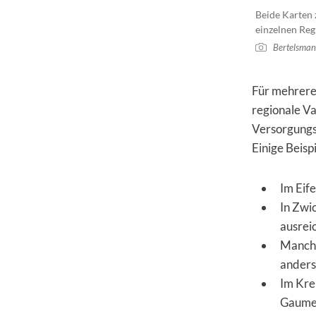
Beide Karten 
einzelnen Reg
Bertelsman
Für mehrere
regionale Va
Versorgungs
Einige Beispi
Im Eife
In Zwi
ausrei
Manche
andersw
Im Kre
Gaumen