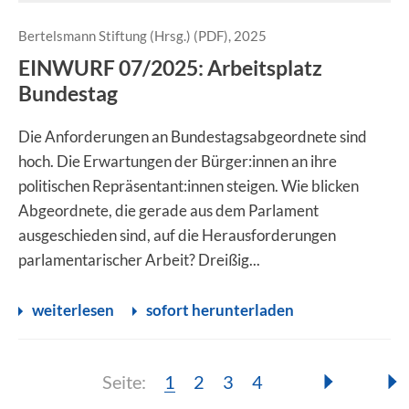
Bertelsmann Stiftung (Hrsg.) (PDF), 2025
EINWURF 07/2025: Arbeitsplatz
Bundestag
Die Anforderungen an Bundestagsabgeordnete sind
hoch. Die Erwartungen der Bürger:innen an ihre
politischen Repräsentant:innen steigen. Wie blicken
Abgeordnete, die gerade aus dem Parlament
ausgeschieden sind, auf die Herausforderungen
parlamentarischer Arbeit? Dreißig...
weiterlesen
sofort herunterladen
Seite:
Seite:
Seite:
Seite:
Seite:
1
2
3
4