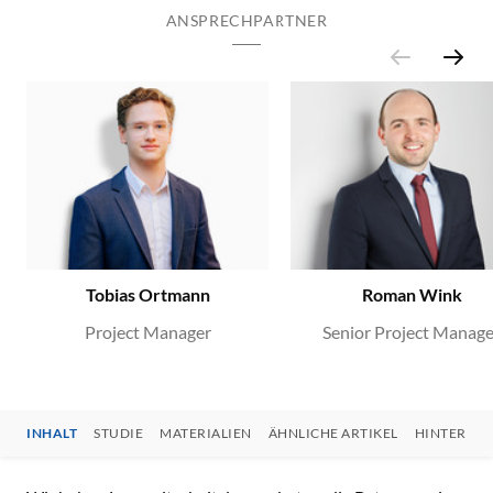
ANSPRECHPARTNER
Tobias Ortmann
Roman Wink
Project Manager
Senior Project Manage
INHALT
STUDIE
MATERIALIEN
ÄHNLICHE ARTIKEL
HINTERGR
INHALT