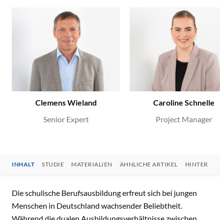
Clemens Wieland
Caroline Schnelle
Senior Expert
Project Manager
INHALT
STUDIE
MATERIALIEN
ÄHNLICHE ARTIKEL
HINTERGR
INHALT
Die schulische Berufsausbildung erfreut sich bei jungen
Menschen in Deutschland wachsender Beliebtheit.
Während die dualen Ausbildungsverhältnisse zwischen