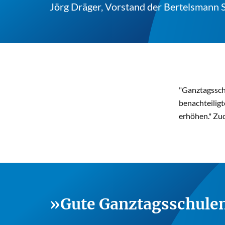
Jörg Dräger, Vorstand der Bertelsmann S
"Ganztagsschu
benachteiligt
erhöhen." Zud
Gute Ganztagsschulen