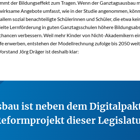
ommt der Bildungseffekt zum Tragen. Wenn der Ganztagsausbau mit
wirksame Angebote umfasst, wie in der Studie angenommen, könn
allem sozial benachteiligte Schülerinnen und Schüler, die etwa k
ielte Lernförderung in guten Ganztagsschulen höhere Bildungsabsch
ancen verbessern. Weil mehr Kinder von Nicht-Akademikern eine
e erwerben, entstehen der Modellrechnung zufolge bis 2050 weite
orstand Jörg Dräger ist deshalb klar:
bau ist neben dem Digitalpak
Reformprojekt dieser Legislat