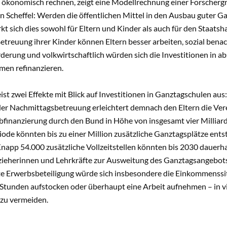
n ökonomisch rechnen, zeigt eine Modellrechnung einer Forscher
n Scheffel: Werden die öffentlichen Mittel in den Ausbau guter 
irkt sich dies sowohl für Eltern und Kinder als auch für den Staats
Betreuung ihrer Kinder können Eltern besser arbeiten, sozial benach
rderung und volkwirtschaftlich würden sich die Investitionen in a
men refinanzieren.
ist zwei Effekte mit Blick auf Investitionen in Ganztagschulen au
er Nachmittagsbetreuung erleichtert demnach den Eltern die Vere
finanzierung durch den Bund in Höhe von insgesamt vier Milliard
iode könnten bis zu einer Million zusätzliche Ganztagsplätze ent
Knapp 54.000 zusätzliche Vollzeitstellen könnten bis 2030 dauerha
rzieherinnen und Lehrkräfte zur Ausweitung des Ganztagsangebots
rte Erwerbsbeteiligung würde sich insbesondere die Einkommenssi
Stunden aufstocken oder überhaupt eine Arbeit aufnehmen – in vie
zu vermeiden.