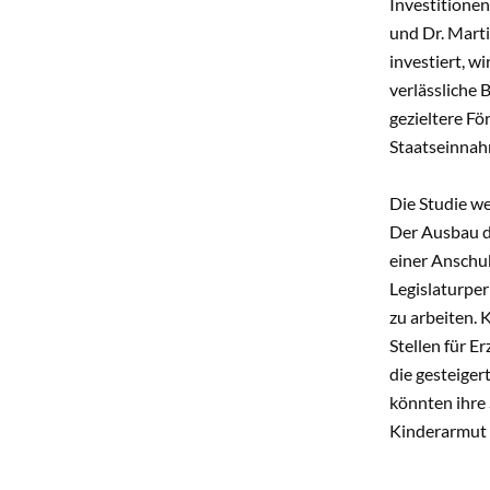
Investitione
und Dr. Marti
investiert, w
verlässliche 
gezieltere Fö
Staatseinnah
Die Studie we
Der Ausbau d
einer Anschub
Legislaturper
zu arbeiten. 
Stellen für E
die gesteige
könnten ihre 
Kinderarmut 