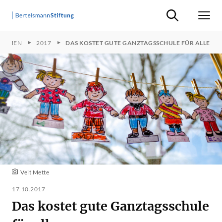
Suche ein-/ausb
Men
HEMEN
2017
DAS KOSTET GUTE GANZTAGSSCHULE FÜR ALLE
Veit Mette
17.10.2017
Das kostet gute Ganztagsschule