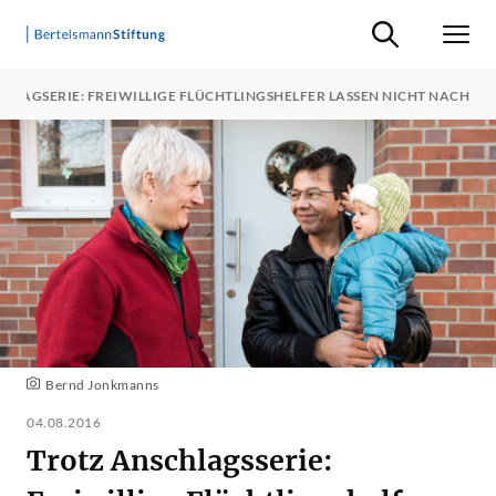
Suche ein-/ausb
Men
HLAGSERIE: FREIWILLIGE FLÜCHTLINGSHELFER LASSEN NICHT NACH
Bernd Jonkmanns
04.08.2016
Trotz Anschlagsserie: