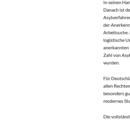
In seinen Han
Danach ist de
Asylverfahren
der Anerkenn
Arbeitsuche. 
logistische U
anerkannten 
Zahl von Asyl
wurden.
Für Deutschl
allen Rechte
besonders gut
modernes Staa
Die vollständ