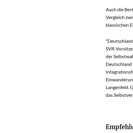
Auch die Ber
Vergleich zw
klassischen 
"Deutschland 
SVR-Vorsitzen
der Selbstwah
Deutschland 
Integrationsf
Einwanderungs
Langenfeld. G
das Selbstve
Empfehlu