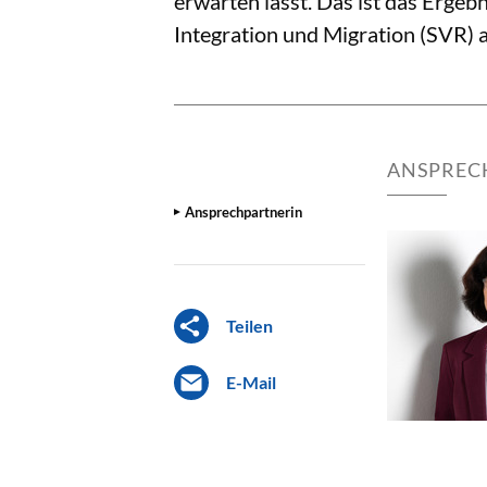
erwarten lässt. Das ist das Erge
Integration und Migration (SVR) a
ANSPREC
Ansprechpartnerin
Teilen
E-Mail