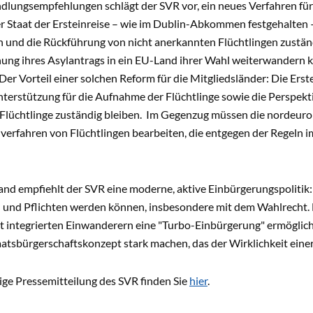
dlungsempfehlungen schlägt der SVR vor, ein neues Verfahren für 
r Staat der Ersteinreise – wie im Dublin-Abkommen festgehalten 
 und die Rückführung von nicht anerkannten Flüchtlingen zuständi
ung ihres Asylantrags in ein EU-Land ihrer Wahl weiterwandern
Der Vorteil einer solchen Reform für die Mitgliedsländer: Die Erst
nterstützung für die Aufnahme der Flüchtlinge sowie die Perspektive
Flüchtlinge zuständig bleiben. Im Gegenzug müssen die nordeurop
verfahren von Flüchtlingen bearbeiten, die entgegen der Regeln i
and empfiehlt der SVR eine moderne, aktive Einbürgerungspolitik:
n und Pflichten werden können, insbesondere mit dem Wahlrecht. 
 integrierten Einwanderern eine "Turbo-Einbürgerung" ermögliche
tsbürgerschaftskonzept stark machen, das der Wirklichkeit einer
ige Pressemitteilung des SVR finden Sie
hier
.