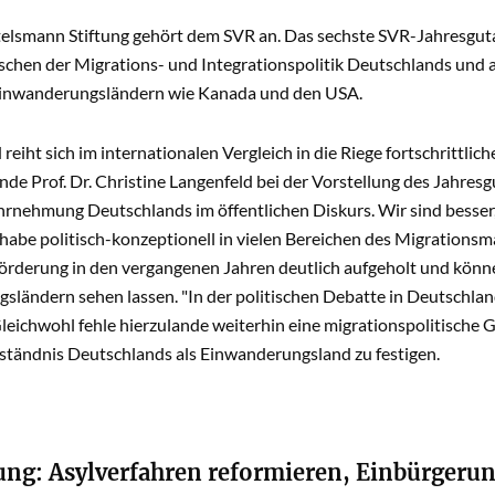
telsmann Stiftung gehört dem SVR an. Das sechste SVR-Jahresguta
ischen der Migrations- und Integrationspolitik Deutschlands und
Einwanderungsländern wie Kanada und den USA.
reiht sich im internationalen Vergleich in die Riege fortschrittlic
de Prof. Dr. Christine Langenfeld bei der Vorstellung des Jahresg
rnehmung Deutschlands im öffentlichen Diskurs. Wir sind besser, a
habe politisch-konzeptionell in vielen Bereichen des Migration
örderung in den vergangenen Jahren deutlich aufgeholt und könne 
ländern sehen lassen. "In der politischen Debatte in Deutschland
leichwohl fehle hierzulande weiterhin eine migrationspolitische 
rständnis Deutschlands als Einwanderungsland zu festigen.
ng: Asylverfahren reformieren, Einbürgerun