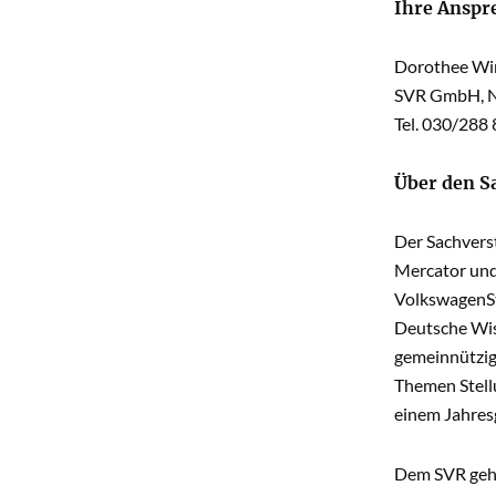
Ihre Anspr
Dorothee Wi
SVR GmbH, N
Tel. 030/288
Über den S
Der Sachverst
Mercator und
VolkswagenSti
Deutsche Wis
gemeinnützig
Themen Stellu
einem Jahresg
Dem SVR gehö