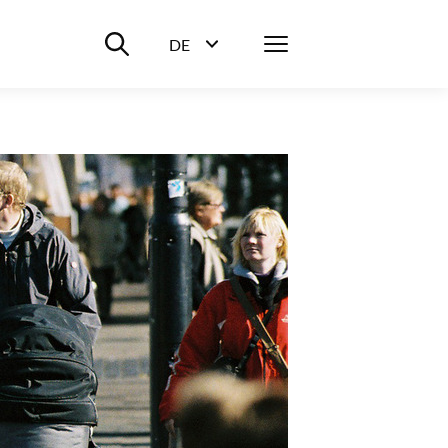
Suche ein-/ausblenden
Menü
DE
Sprachwahl ein-/ausblenden