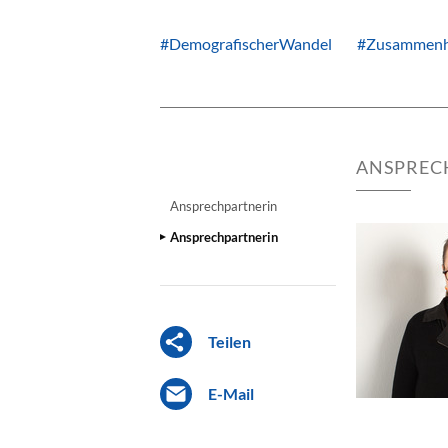
#DemografischerWandel
#Zusammenh
ANSPREC
Ansprechpartnerin
Ansprechpartnerin
Teilen
E-Mail