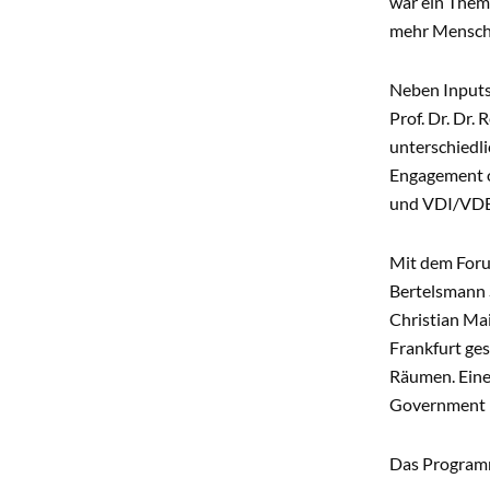
war ein Them
mehr Mensche
Neben Inputs
Prof. Dr. Dr.
unterschiedli
Engagement o
und VDI/VDE
Mit dem Forum
Bertelsmann 
Christian Ma
Frankfurt ges
Räumen. Eine 
Government –
Das Programm