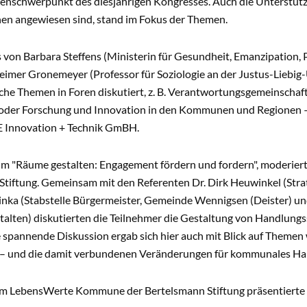
enschwerpunkt des diesjährigen Kongresses. Auch die Unterstützu
n angewiesen sind, stand im Fokus der Themen.
 von Barbara Steffens (Ministerin für Gesundheit, Emanzipation,
 Reimer Gronemeyer (Professor für Soziologie an der Justus-Liebig
che Themen in Foren diskutiert, z. B. Verantwortungsgemeinschafte
der Forschung und Innovation in den Kommunen und Regionen –
 Innovation + Technik GmBH.
 "Räume gestalten: Engagement fördern und fordern", moderiert v
Stiftung. Gemeinsam mit den Referenten Dr. Dirk Heuwinkel (Stra
inka (Stabstelle Bürgermeister, Gemeinde Wennigsen (Deister) un
talten) diskutierten die Teilnehmer die Gestaltung von Handlung
spannende Diskussion ergab sich hier auch mit Blick auf Themen w
 und die damit verbundenen Veränderungen für kommunales Ha
 LebensWerte Kommune der Bertelsmann Stiftung präsentierte s