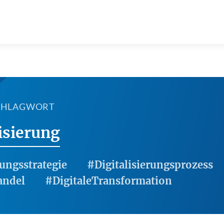
SCHLAGWORT
isierung
rungsstrategie
#Digitalisierungsprozess
andel
#DigitaleTransformation