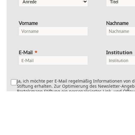
Vorname
Nachname
Institution
E-Mail
Ja, ich möchte per E-Mail regelmäßig Informationen von 
Stiftung erhalten. Zur Optimierung des Newsletter-Angebo
Bertelsmann Stiftung ein personalisiertes Link- und Öffn
Dabei wird erfasst, welche Inhalte geöffnet und welche Li
werden. Die Newsletter können teilweise personalisiert v
Die Einwilligung kann jederzeit mit Wirkung für die Zukun
werden. Weitere Informationen finden Sie in
unseren
Datenschutzinformationen
.