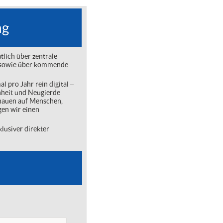
ng
lich über zentrale
ng sowie über kommende
l pro Jahr rein digital ‒
nheit und Neugierde
chauen auf Menschen,
gen wir einen
lusiver direkter