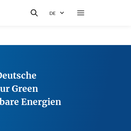
Suche ein-/ausblenden
Menü
DE
Sprachwahl ein-/ausblenden
Deutsche
zur Green
bare Energien