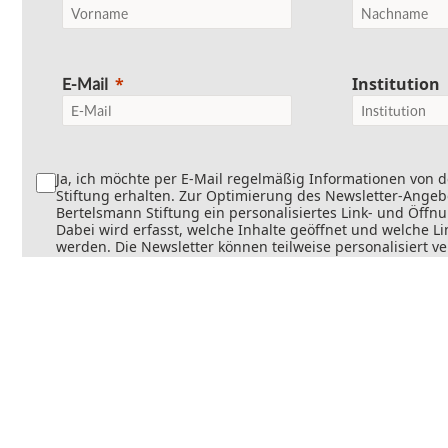
Institution
E-Mail
Ja, ich möchte per E-Mail regelmäßig Informationen von 
Stiftung erhalten. Zur Optimierung des Newsletter-Angebo
Bertelsmann Stiftung ein personalisiertes Link- und Öffn
Dabei wird erfasst, welche Inhalte geöffnet und welche Li
werden. Die Newsletter können teilweise personalisiert v
Die Einwilligung kann jederzeit mit Wirkung für die Zukun
werden. Weitere Informationen finden Sie in
unseren
Datenschutzinformationen
.
Senden