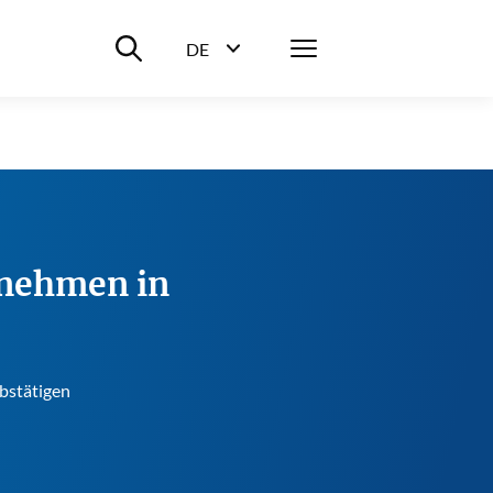
Suche ein-/ausblenden
Menü
DE
Sprachwahl ein-/ausblenden
rnehmen in
bstätigen