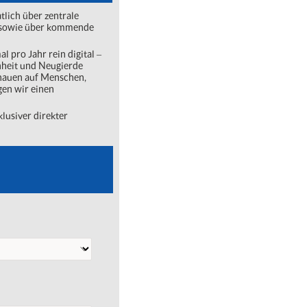
lich über zentrale
ng sowie über kommende
l pro Jahr rein digital ‒
nheit und Neugierde
chauen auf Menschen,
gen wir einen
lusiver direkter