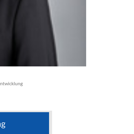
entwicklung
ng