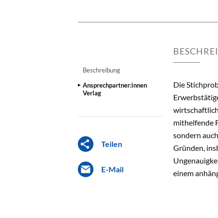
BESCHRE
Beschreibung
Die Stichprob
Ansprechpartner:innen
Verlag
Erwerbstätig
wirtschaftli
mithelfende F
sondern auch
Teilen
Gründen, ins
Ungenauigkeit
E-Mail
einem anhängi