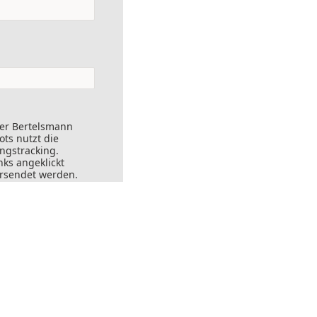
der Bertelsmann
ts nutzt die
ungstracking.
nks angeklickt
ersendet werden.
ft widerrufen