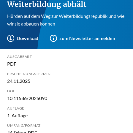
Weiterbildung abhält
Hürden auf dem Weg zur Weiterbildungsrepublik und wie
wir sie abbauen können
Download
zum Newsletter anmelden
AUSGABEART
PDF
ERSCHEINUNGSTERMIN
24.11.2025
DOI
10.11586/2025090
AUFLAGE
1. Auflage
UMFANG/FORMAT
44 Seiten, PDF