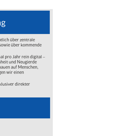
ng
lich über zentrale
ng sowie über kommende
l pro Jahr rein digital ‒
nheit und Neugierde
chauen auf Menschen,
gen wir einen
lusiver direkter