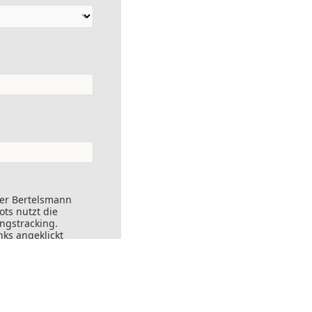
der Bertelsmann
ts nutzt die
ungstracking.
nks angeklickt
ersendet werden.
ft widerrufen