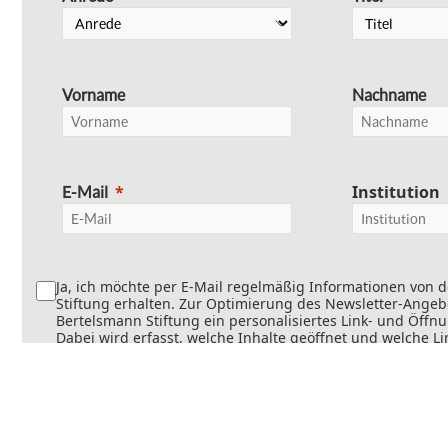
Vorname
Nachname
Institution
E-Mail
Ja, ich möchte per E-Mail regelmäßig Informationen von 
Stiftung erhalten. Zur Optimierung des Newsletter-Angebo
Bertelsmann Stiftung ein personalisiertes Link- und Öffn
Dabei wird erfasst, welche Inhalte geöffnet und welche Li
werden. Die Newsletter können teilweise personalisiert v
Die Einwilligung kann jederzeit mit Wirkung für die Zukun
werden. Weitere Informationen finden Sie in
unseren
Datenschutzinformationen
.