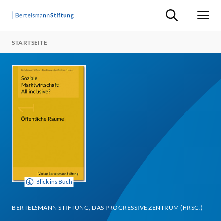
Suche ein-/ausb
Men
STARTSEITE
Blick ins Buch
BERTELSMANN STIFTUNG, DAS PROGRESSIVE ZENTRUM (HRSG.)