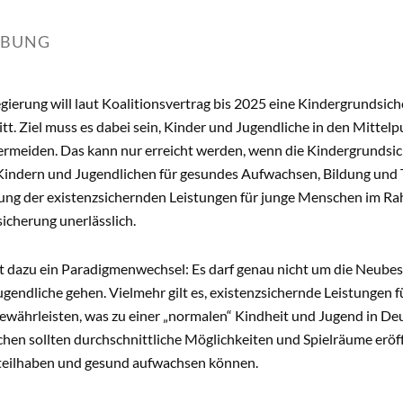
IBUNG
ierung will laut Koalitionsvertrag bis 2025 eine Kindergrundsich
ritt. Ziel muss es dabei sein, Kinder und Jugendliche in den Mittel
ermeiden. Das kann nur erreicht werden, wenn die Kindergrundsic
indern und Jugendlichen für gesundes Aufwachsen, Bildung und Te
g der existenzsichernden Leistungen für junge Menschen im Ra
icherung unerlässlich.
t dazu ein Paradigmenwechsel: Es darf genau nicht um die Neub
gendliche gehen. Vielmehr gilt es, existenzsichernde Leistungen 
gewährleisten, was zu einer „normalen“ Kindheit und Jugend in De
hen sollten durchschnittliche Möglichkeiten und Spielräume eröff
 teilhaben und gesund aufwachsen können.