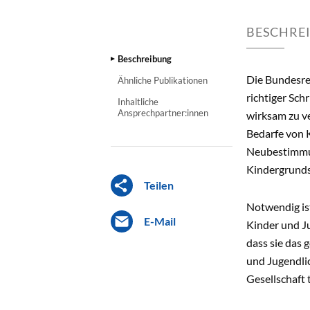
BESCHRE
Beschreibung
Die Bundesreg
Ähnliche Publikationen
richtiger Sch
Inhaltliche
Ansprechpartner:innen
wirksam zu v
Bedarfe von K
Neubestimmun
Kindergrunds
Teilen
Notwendig is
E-Mail
Kinder und Ju
dass sie das 
und Jugendlic
Gesellschaft