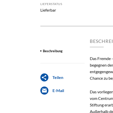
LIEFERSTATUS
Lieferbar
BESCHRE
Beschreibung
Das Fremde -
begegnen dem
entgegengewi
Teilen
Chance zu be
E-Mail
Das vorliege
vom Centrum 
Stiftung era
Außerhalb de