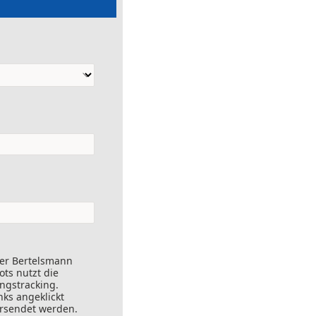
der Bertelsmann
ts nutzt die
ungstracking.
nks angeklickt
ersendet werden.