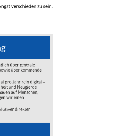
ngst verschieden zu sein.
ng
lich über zentrale
ng sowie über kommende
l pro Jahr rein digital ‒
nheit und Neugierde
chauen auf Menschen,
gen wir einen
lusiver direkter