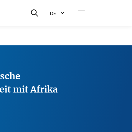
Suche ein-/ausblenden
Menü
DE
Sprachwahl ein-/ausblenden
tsche
t mit Afrika