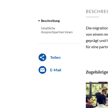
BESCHRE
Beschreibung
Die migratio
Inhaltliche
Ansprechpartner:innen
von einem res
geprägt und h
für eine part
Teilen
E-Mail
Zugehörige