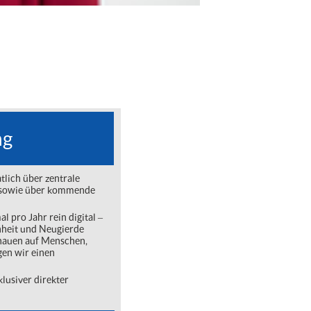
ng
lich über zentrale
ng sowie über kommende
l pro Jahr rein digital ‒
nheit und Neugierde
chauen auf Menschen,
gen wir einen
lusiver direkter