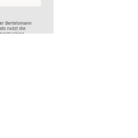
der Bertelsmann
ts nutzt die
ungstracking.
nks angeklickt
ersendet werden.
ft widerrufen