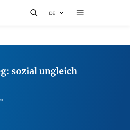
Suche ein-/ausblenden
Menü
DE
Sprachwahl ein-/ausblenden
g: sozial ungleich
en