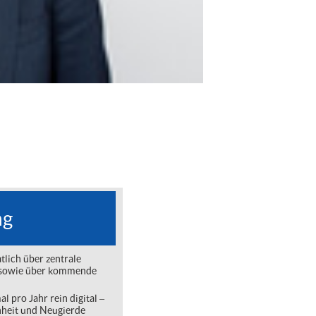
ng
lich über zentrale
ng sowie über kommende
l pro Jahr rein digital ‒
nheit und Neugierde