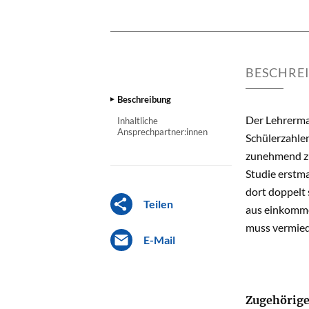
BESCHRE
Beschreibung
Der Lehrerman
Inhaltliche
Ansprechpartner:innen
Schülerzahle
zunehmend zu
Studie erstma
dort doppelt 
Teilen
aus einkomme
muss vermied
E-Mail
Zugehörige