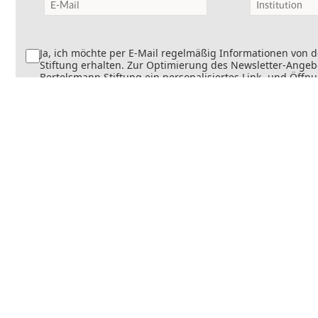
Ja, ich möchte per E-Mail regelmäßig Informationen von 
Stiftung erhalten. Zur Optimierung des Newsletter-Angebo
Bertelsmann Stiftung ein personalisiertes Link- und Öffn
Dabei wird erfasst, welche Inhalte geöffnet und welche Li
werden. Die Newsletter können teilweise personalisiert v
Die Einwilligung kann jederzeit mit Wirkung für die Zukun
werden. Weitere Informationen finden Sie in
unseren
Datenschutzinformationen
.
Senden